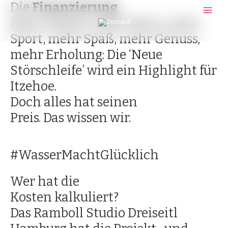
Die
Finanzierung
Zum
Main
Inhalt
Mehr Wasser, mehr Natur, mehr
springen
Men
Sport, mehr Spaß, mehr Genuss,
mehr Erholung: Die ‘Neue
Störschleife’ wird ein Highlight für
Itzehoe.
Doch alles hat seinen
Preis. Das wissen wir.
#WasserMachtGlücklich
Wer hat die
Kosten kalkuliert?
Das Ramboll Studio Dreiseitl